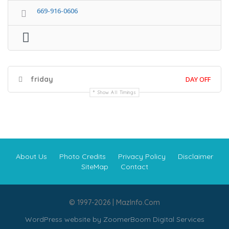
669-916-0606
friday
DAY OFF
Show All Timings
About Us
Photo Credits
Privacy Policy
Disclaimer
SiteMap
Contact
© 1997-2026 | MazInfo.Com
WordPress website by
ZoomerBoom Digital Services